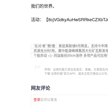
我们的世界。
活动：【
8cjVGdkyAuHwSRRkeCZXbTJ
“反对‘者’”鲍!曼：敦促美联储9月降息，支持今年降
资源充分利!用，冀中能源峰峰集团大社矿瓦斯发
个股异动 <|> 同益股份20cm涨停 多项产品可
声明：证券时报力求信息真实、准确，文章提及内
下载“证券时报”官方APP，或关注官方微信公众
网友评论
登录
后可以发言