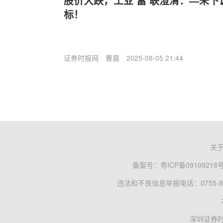
股价大跌，工业‘富’联澄清：—未
标！
证券时报网
曹晨
2025-08-05 21:44
关
备案号：
粤ICP备09109218
违法和不良信息举报电话：0755-83
深圳证券