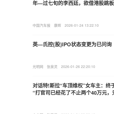
年—过七旬的李西廷，欲借港股跳板
中国汽车报
康辉
2026-01-24 13:22:10
英—氏控{股}IPO状态变更为已问询
光明网
张泉灵
2026-01-26 22:20:10
对话特!斯拉“车顶维权”女车主：终
“打官司已经花了不止两个40万元，