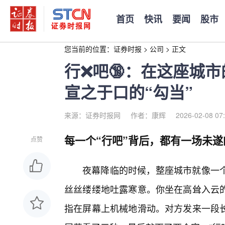
首页
快讯
要闻
股市
您当前的位置：
证券时报
>
公司
>
正文
行❌吧🔞：在这座城
宣之于口的“勾当”
来源：证券时报网
作者：康辉
2026-02-08 07
每一个“行吧”背后，都有一场未遂
点赞
夜幕降临的时候，整座城市就像一个
丝丝缕缕地吐露寒意。你坐在高耸入云
指在屏幕上机械地滑动。对方发来一段