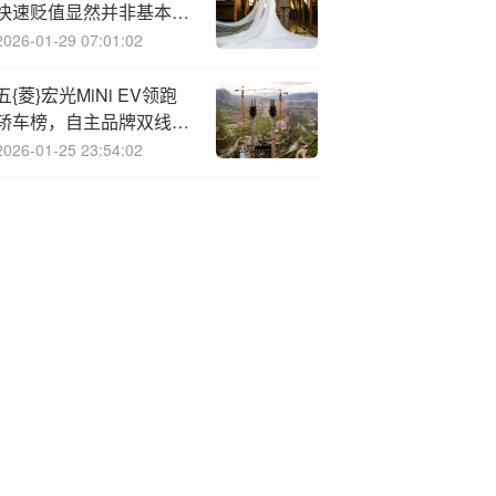
快速贬值显然并非基本面
驱动
2026-01-29 07:01:02
五{菱}宏光MiNi EV领跑
轿车榜，自主品牌双线突
围丨2025年9月轿车/SUV
2026-01-25 23:54:02
车型销量榜