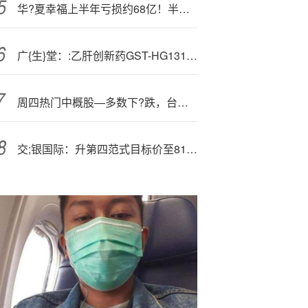
华?夏幸福上半年亏损约68亿！半年报遭平安系董事投反对票，称“置换贷处理不审慎”
广{生}堂：:乙肝创新药GST-HG131临床研究成果获国际学术认可
周四热门中概股—多数下?跌，台积电涨1.66%，阿里巴巴跌4.04%
交;银国际：升第四范式目标价至81港元 维持“买入”评级