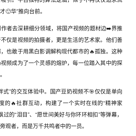
才🙂华”推向台前。
作者去深耕细分领域，将国产视频的题材边➡️界推
者不仅是视频的拍摄者，更是生活的艺术家。他们善
，也敢于用黑白影调解构现代都市的🔥孤独。这种
奶视频成为了一个灵感的熔炉，每一位踏入其中的探
。
伴式”的交互体验中。国产豆奶视频不🎯仅仅是单向
度的🔥社群互动，构建了一个实时在线的“精神家
过的“泪目”、“愿世间美好与你环环相扣”等弹幕，
旁观者，而是万千共鸣者中的一员。