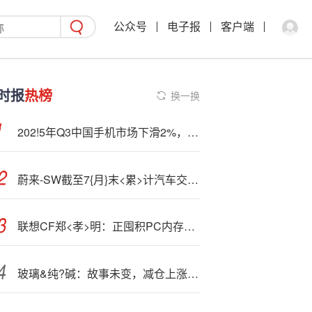
公众号
电子报
客户端
时报
热榜
换一换
202!5年Q3中国手机市场下滑2%，OPPO逆势增长领跑，华为稳健小米苹果微降
蔚来-SW截至7{月}末<累>计汽车交付量达80.67万辆
联想CF
郑<孝>明：正囤积PC内存，不会向客户转嫁成本
玻璃&纯?碱：故事未变，减仓上涨，底部确认了吗？