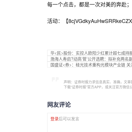
每一个点击，都是一次对美的奔赴；
活动：【
8cjVGdkyAuHwSRRkeCZX
华<民>股份：实控人欧阳少红累计超七成持
渤海人寿启?动高‘管’公开选聘：拟补充两名
国盛证<券>：硅光技术重构光模块产业链 
声明：证券时报力求信息真实、准确，文章
下载“证券时报”官方APP，或关注官方微
网友评论
登录
后可以发言