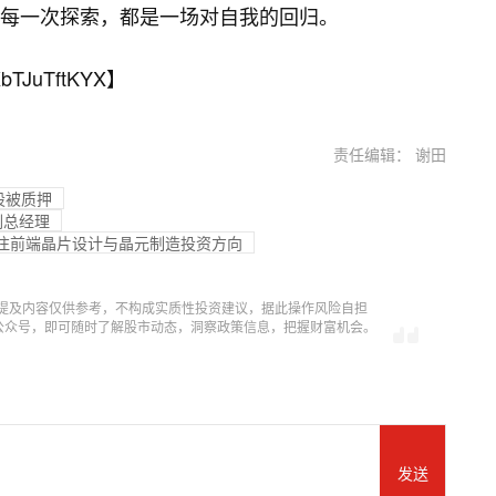
每一次探索，都是一场对自我的回归。
bTJuTftKYX
】
责任编辑： 谢田
股被质押
副总经理
关注前端晶片设计与晶元制造投资方向
提及内容仅供参考，不构成实质性投资建议，据此操作风险自担
信公众号，即可随时了解股市动态，洞察政策信息，把握财富机会。
发送