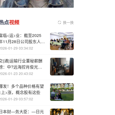
热点
视频
换一换
富临<运>业：截至2025
年11月28日公司股东人数
为16609户
2026-01-29 03:34:02
交{通}运输行业董秘薪酬
榜：中?远海控肖俊光
2024年薪腰斩 仍以298万
2026-01-23 20:43:02
高居业内第二
爆发！多个品种价格有望
<上>涨，概念股有这些
2026-01-29 03:57:02
日本财—务大臣：—日元